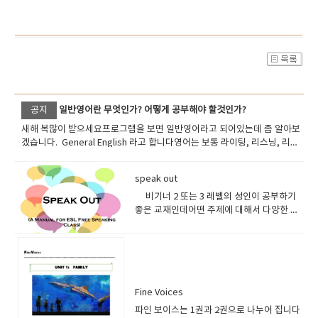
공지
일반영어란 무엇인가? 어떻게 공부해야 할것인가?
새해 복많이 받으세요프로그램을 보면 일반영어라고 되어있는데 좀 알아보
겠습니다. General English 라고 합니다영어는 보통 라이팅, 리스닝, 리딩,
그래머, 보카 , 스피킹 이런식으로 나누어 지는데요 위의 요소들을 총 막라해
서 공부할수 있는 프로그램을일반영어 (제너럴 잉글리쉬) 라고 합니다. 영어
speak out
를 아주 잘하는 사람이 아니라면일반영어를 기본적으로 수강하면 무난하고
실력이 상당 갖추어져 있고어떤 특수목적으로 공부할때시험영어나 비지니
비기너 2 또는 3 레벨의 성인이 공부하기
스 영어 무역영어 등을 공부하시면 됩니다 얕은 수준의 영어를 공부할려면
좋은 교재인데어떤 주제에 대해서 다양한 질
체계없이 스피킹 위주로 공부하면 되지만그래도 수준있고 앞으로 발전할수
문이 여러분들을 자극할것 입니다.균형잡힌
있는 영어를 공부할려면문법 문형의 체계를 가지고 공부해야되고문법 문형
종합영어를 공부하기 위해서 추천드립니다.​ ​
공부를 하면서 단어가 늘어나고 읽는 속도가 증가하고 올바로 악센트나 인
터네이션을 살리면서 일고 이해하다보면 발전하는 영어고수가 될수 있습니
다. 문법과 단어수준이 높은 학생이 스피킹이 부족할경우라이팅과 스피킹을
집중훈련하면 금방 발전하지만 문법문형수준이 낮고 단어수준이 낮은 상태
Fine Voices
에서는스피킹 공부만 해봤자 크게 효율적이지 못하기때문에장기적 플랜을
파인 보이스는 1권과 2권으로 나누어 집니다