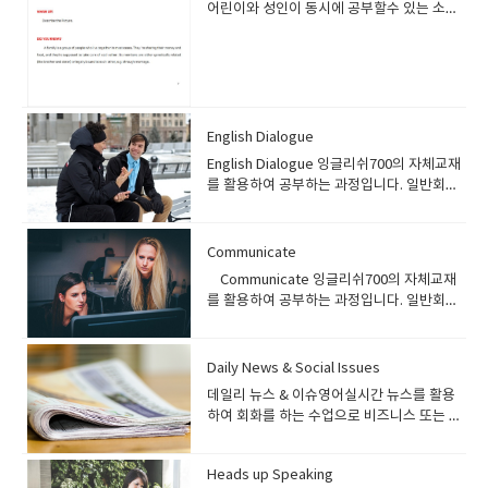
가지고 노력하셔야 됩니다 그런부분에서 우리가 많이 도와드리겠습니
어린이와 성인이 동시에 공부할수 있는 소재
다 선생님이 자극을 주고 학생은 자기가 가지고 있는 단어수준과 문법수준
로 구성되어있습니다. 계절과 날씨/ 음악/ 이
으로 문장을 만들려고 노력하고 개선하다 보면영어에 필요한 문형을 이해하
웃/ 운동 /스포츠 / 여행 /친구 / 음식 / 레스토
게 되고 사용하는 단어들이 점점 다양화 되어질 것입니다 그래서 수업중에
랑 / 파티 /무비 / 쇼핑 / 선물 등의 주제로 공
자신이 한말에 대한 교정이 필요하며사전준비 + 수업 + 복습 의 형태로 꾸준
부를 하게 됩니다 교재는 아주 잘 만들어져 있
히 공부를 하셔야 됩니다 스피킹을 잘할려면 라이팅을 잘해야됩니다.여러분
으면 재미있게 공부하실수 있습니다. 자 그럼
도 경험이 있겠지만일기를 습관적으로 적는 사람들이 말도 아주 잘한답니다
한번 교재를 둘러봅시다1과는 가족에 관한
English Dialogue
대표적으로 투마치토크 박찬호는 매일 일기와 일지를 적는것을 유명하지요
이야기 입니다.학생은 먼저 사진을 보고 생각
English Dialogue 잉글리쉬700의 자체교재
그러니까 할말도 많고 하고싶은 말도 많은겁니다.그래서 일기를 규칙적으로
나는대로 선생님에게 이야기를 해봅니다사진
를 활용하여 공부하는 과정입니다. 일반회화
적어보는것은 참중요합니다 아이엘츠 스피킹실력이 잘 안느시는 분들은 라
이미지를 묘사해도 좋고 학생의 비슷한 경험
과정으로 초급레벨의 수강생에게 추천하는
이팅수업을 집중적으로 하다보면문법적으로 다시 점검하게 되고 사용하는
이 있다면 선생님에게 이야기해도 좋습니다.
과정입니다. 대화 형식으로 되어있는 교재를
단어의 다양성도 증가하며스피킹도 자연스럽게 향상이 됩니다. 스피킹을 위
가족이랑 아쿠아리움에 갔는데 ~~~ 이런식으
통해 기본 회화와 함께 간단한 표현, 어휘를
해서는 라이팅이 중요하다 하였는데라이팅을 잘할려면 문법문형실력과 단
Communicate
로 말이죠 그리고 Did you know 에서 가족
배울 수 있습니다. 프로그램 소개) English
어 실력이 필요합니다. 결론적으로 영어는 종합적으로 전체적으로 꾸준하게
에 대한 정의가 나옵니다 가족은 같이 살고
Communicate 잉글리쉬700의 자체교재
Dialogue 과정은 잉글리쉬700에서 자체적
공부를 해야지만 됩니다.그러니까 일반영어가 가장중요하다고 볼수 있습니
모든것을 쉐어하고 돌보아준다 등등 다음장
를 활용하여 공부하는 과정입니다. 일반회화
으로 개발한 교재입니다. 초급자들을 위한 회
다.
으로 넘어갑시다이제부터 가족에 관계되는
과정으로 중급레벨의 수강생에게 추천하는
화 과정으로 특정 주제를 대화를 통하여 회화
질문이 쏱아져 나옵니다.가족이 몇명이니 아
과정입니다. 기본 실력이 된다면 주제들을 활
를 배우게 되며 주제와 관련된 어휘 및 관련
버지 뭐하시니가족끼리 저녁에 같이 식사를
용하여 회화 연습을 할 수 있는 과정입니
Daily News & Social Issues
표현도 배울 수 있습니다. 수강대상) English
하니 등등~여기에 맞게 답변을 해보시고 답변
다. 같은 수준의 교재로 Head up speaking
Dialogue 과정은 기초 회화 과정입니다. 잉
데일리 뉴스 & 이슈영어실시간 뉴스를 활용
을 하더라도 구체적으로 길게할려고 노력하
있는데 두교재의 차이는 커뮤니케이트 - 일반
글리쉬700 레벨시스템 기준으로 Beginner
하여 회화를 하는 수업으로 비즈니스 또는 일
세요^^ 그리고 단어공부도 좀하시고요 아래
적인 토픽 (common topic ) 즉 여행을 목적
2, Beginner 3 레벨 수강생에게 추천하는 과
반 일상회화 이상을 공부하는 과정입니다. 실
부분은 단어에 대한 예문과 사용예시를 설명
으로 공부하거나 해외 체류를 목적으로 공부
정입니다. 기초 영어회화를 배우길 원하는 분
제 미디어 나오는 이슈 또는 기사들을 활용하
하고 있습니다.예문은 여러번 읽으면서 새로
하는 학생헤드업스피킹- 쇼셜이슈, 해외토픽,
들에게 추천하며, 왕초보 레벨의 학생들은 기
Heads up Speaking
여 회화 및 토론을 하는 수업으로 중급이상의
운 단어와 익숙해지세요~~ 이번장은 발음에
실제사건등 세상에서 일어나는 실제 사건과