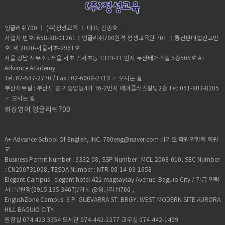
신의 의견 말하기 연습●​ 교재진도 빼기보단
합니다.한번 공부해 보세요 ​ 열공부탁드립니
과 다를 수 있으므로, 일부 주제는 보강하여
네요영어를 맛깔나게 그리고 디테일하게 사
미리보기> ● 실생활에서 흔히 볼 수 있으며
고 자신의 의견 준비하기 (교재에 나온 상황에
선택하여 학습할 수 있도록 구성된 책● 주로
교재 부분마다 답을 하고 왜 그런지 사고 할수
다 원장드림.
현재 상황과 비슷하게 할 수 있도록 수업 진행
용할때 필요합니다.부사의 특징은 문맥의 정
의견 대립이 나올 수 있는 주제를 선정하여 영
대한 배경 이해하기) 학생들 수업 준비 방법)●
독해 기술을 총체적으로 개발시키는데 주안
있도록 Why? Why do you think that? 질문
● 교재에서 사용된 주제에 대한 배경지식 이
확도를 높여주는 역활을 합니다.실제로 없어
어 토론의 기초를 다질 수 있도록 구성● 토론
해당 섹션을 읽고 모르는 어휘는 미리 정리하
점 둠 ● 독해 기술을 상호적으로, 쓰기, 말하
잉글리쉬700 ㅣ (주)정성교육 ㅣ 대표: 김종호
을 던져 세부적인 답을 유도●​ 학생이 답을
해 및 학생에게 설명 (나이가 어린 학생들은
도 문장의 완성에는 영향을 주지 않습니
의 기초 단계를 영어로 설명하는 연습을 하기
기 ● 해당 지문에 대한 자신의 의견을 준비●
기 등과 같은 다른 언어 기능과도 통합할 수
사업자 번호: 658-88-01261ㅣ잉글리쉬700원격 평생교육원 701 ㅣ통신판매업신고번
한 표현을 수업 중에 교정해 주고 수업을 마치
이해하기 어려운 부분)● 학생이 찬성 및 반대
다.always 는 항상 언제나 매일 밥먹듯 매일
위해 What Does It Mean?을 활용한 답변 연
해당 상황에 대한 배경지식 이해하기 (예: 뉴
있도록 기획된 교재● 각 지문마다 주제 찾기,
호: 제 2020-서울서초-2961호
기 전 올바르게 말할 수 있게 연습 유도 숙
의견도 두가지 다 말할 수 있게 유도● 학생들
잠자듯 항상이죠 심장이 뛰듯이 말이죠
습● Question에서는 주제에 대한 이해가 필
스 및 당시 상황)
추론 및 결론 유추, 문맥 및 요점을 파악할 수
제) ●​ 다음 수업에 진행할 지문을 읽고 자신
서울 강남 사무소 : 서울 서초구 서초동 1319-11 번지 두산베어스텔 5층505호 A+
이 볼 수 있도록 선생님의 모범답안
normally /usually 는 평소때 주말마다 등산
요할 뿐만 아니라 깊이 있는 토론에 대비하는
있도록 질문 구성 선생님들 수업 방향) ● 학
의 자유 의견 준비●​ 교재에 나온 어휘 정리 학
Advance Academy
(teacher’s opinion)도 준비 숙제) 다음 수업
을 간다든지 이럴때 사용하죠sometimes 는
힘을 기를 수 있음● Discussion Point에서
생의 레벨에 맞춰 교재 선정 필수 (적당한 수
생들 수업 준비 방법) ●​ 해당 섹션을 읽고 모
Tel: 02-537-2770 / Fax : 02-6008-2713 ☞
오시는 길
에 활용할 지문을 읽고 자신의 의견을 준비
생각날때마다 한번씩이죠 . 영어공부같은 ㅎ
는 주제에 대한 토론 포인트는 물론, 연관된
준의 난도로 수업진행 해야함)● 교재에 나온
르는 어휘는 미리 정리하기 ●​ 해당 대화에 대
(수업 시간에 답을 할 교재 상의 질문은 이해
부산사무실 : 부산시 중구 중앙동4가 76-2번지 에이플러스빌딩2층 Tel: 051-803-8205
ㅎ 회화에서 정말 많이 사용되고영화를 보면
많은 주제를 제공하여 토론 연습● Opinion
지문을 소리 내어 읽게 하여 발음 및 스피킹
한 자신의 의견을 준비●​ 음원 파일을 이용해
정도만 하고 오기) 학생들 수업 준비 방법) ●
☞
오시는 길
100번이상 들리는 내용이니 잘 공부합시다이
Sample에서는 토론을 준비할 수 있도록 참
훈련 유도● 문장마다 적용된 문법 설명 제공●
미리 들어보는 연습하기 (듣기 훈련)
해당 섹션을 읽고 모르는 어휘는 미리 정리하
수업은 예습으로 미리 문법의 이해를 해 볼려
고의견을 제시하여 답변에 대한 가이드라인
화상영어 잉글리쉬700
해당 유닛에 사용한 키워드를 활용하여 학생
기 ● 해당 지문에 대한 자신의 의견을 준비●
는 노력도 필요합니다.수업시간에 최대한 많
제공● 어려운 표현들은 각주를 통해 충분한
들이 이해하고 응용할 수 있게 하기● 한 유닛
해당 상황에 대한 배경지식 이해하기 (예: 뉴
이 말하는 연습을 많이하고 문장을 많이 만들
영어 설명을 달아 이해를 도와줌 선생님들 수
이 끝나면 학생이 지문에 대해 이해를 했는지
스 및 당시 상황)
려고 노력해봅시다.잉글리쉬ㅣ700에서는 동
업 방향) ● 지문에 나온 어휘 중 학생들이 이
A+ Advance School Of English, INC. 700eng@naver.com 바기오 학원연합회 회원
간단하게 말로 설명할 수 있게 하기 (영어 문
영상 강의도 준비중입니다 나중에 오픈해드
해하기 어려울 법한 어휘 및 표현들을 정리●
교
법이 틀리더라도 내용을 이해했는지에 초점
리겠습니다.
교재에서 사용한 표현 중 유사한 표현을 제시
Business Permit Number : 3332-08, SSP Number : MCL-2008-010, SEC Number
을 맞춰서 확인) 숙제) ● 다음 수업에 진행할
하여 학생들의 어휘력 확장에 도움 주기● 지
: CN200731008, TESDA Number : NTR-08-14-03-1658
지문을 미리 읽어보기● 교재에 나온 어휘 정
문에 사용된 문법 중 복합 문법을 적용한 문장
리 학생들 수업 준비 방법) ● 해당 유닛의 지
Elegant Campus : elegant hotel 421 magsaysay Avenue. Baguio City / 긴급 연락
을 이용해 간단하게 문법 설명● 오피니언 샘
문을 읽고 모르는 어휘 미리 정리하기 ● 음원
처 : 부원장(0915 135 3467)/카톡 @잉글리쉬700 ,
플을 보고 학생들도 의견을 능동적으로 낼 수
파일을 이용해 미리 들어보는 연습하기 (듣기
EnglishZone Campus: 6 P. GUEVARRA ST. BRGY. WEST MODERN SITE AURORA
있게 유도● 토론을 할 수 있게 학생의 의견과
훈련)
HILL BAGUIO CITY
반대되는 의견을 내어 의견 교환할 수 있게 하
원장실 074 423 3354 도서관 074-442-1277 교무실 074-442-1409
기 숙제) 다음 수업에 활용할 지문을 한번 읽