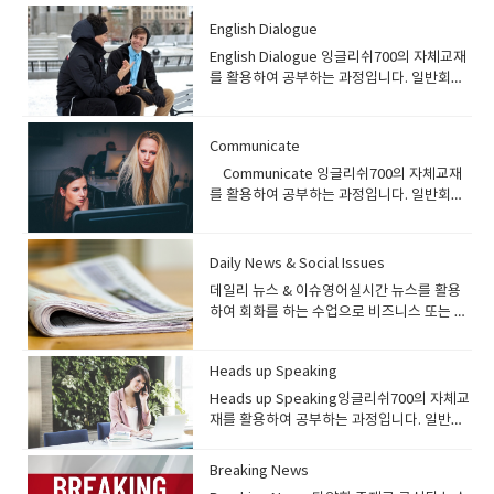
으면 재미있게 공부하실수 있습니다. 자 그럼
도 경험이 있겠지만일기를 습관적으로 적는 사람들이 말도 아주 잘한답니다
한번 교재를 둘러봅시다1과는 가족에 관한
English Dialogue
대표적으로 투마치토크 박찬호는 매일 일기와 일지를 적는것을 유명하지요
이야기 입니다.학생은 먼저 사진을 보고 생각
English Dialogue 잉글리쉬700의 자체교재
그러니까 할말도 많고 하고싶은 말도 많은겁니다.그래서 일기를 규칙적으로
나는대로 선생님에게 이야기를 해봅니다사진
를 활용하여 공부하는 과정입니다. 일반회화
적어보는것은 참중요합니다 아이엘츠 스피킹실력이 잘 안느시는 분들은 라
이미지를 묘사해도 좋고 학생의 비슷한 경험
과정으로 초급레벨의 수강생에게 추천하는
이팅수업을 집중적으로 하다보면문법적으로 다시 점검하게 되고 사용하는
이 있다면 선생님에게 이야기해도 좋습니다.
과정입니다. 대화 형식으로 되어있는 교재를
단어의 다양성도 증가하며스피킹도 자연스럽게 향상이 됩니다. 스피킹을 위
가족이랑 아쿠아리움에 갔는데 ~~~ 이런식으
통해 기본 회화와 함께 간단한 표현, 어휘를
해서는 라이팅이 중요하다 하였는데라이팅을 잘할려면 문법문형실력과 단
Communicate
로 말이죠 그리고 Did you know 에서 가족
배울 수 있습니다. 프로그램 소개) English
어 실력이 필요합니다. 결론적으로 영어는 종합적으로 전체적으로 꾸준하게
에 대한 정의가 나옵니다 가족은 같이 살고
Communicate 잉글리쉬700의 자체교재
Dialogue 과정은 잉글리쉬700에서 자체적
공부를 해야지만 됩니다.그러니까 일반영어가 가장중요하다고 볼수 있습니
모든것을 쉐어하고 돌보아준다 등등 다음장
를 활용하여 공부하는 과정입니다. 일반회화
으로 개발한 교재입니다. 초급자들을 위한 회
다.
으로 넘어갑시다이제부터 가족에 관계되는
과정으로 중급레벨의 수강생에게 추천하는
화 과정으로 특정 주제를 대화를 통하여 회화
질문이 쏱아져 나옵니다.가족이 몇명이니 아
과정입니다. 기본 실력이 된다면 주제들을 활
를 배우게 되며 주제와 관련된 어휘 및 관련
버지 뭐하시니가족끼리 저녁에 같이 식사를
용하여 회화 연습을 할 수 있는 과정입니
Daily News & Social Issues
표현도 배울 수 있습니다. 수강대상) English
하니 등등~여기에 맞게 답변을 해보시고 답변
다. 같은 수준의 교재로 Head up speaking
Dialogue 과정은 기초 회화 과정입니다. 잉
데일리 뉴스 & 이슈영어실시간 뉴스를 활용
을 하더라도 구체적으로 길게할려고 노력하
있는데 두교재의 차이는 커뮤니케이트 - 일반
글리쉬700 레벨시스템 기준으로 Beginner
하여 회화를 하는 수업으로 비즈니스 또는 일
세요^^ 그리고 단어공부도 좀하시고요 아래
적인 토픽 (common topic ) 즉 여행을 목적
2, Beginner 3 레벨 수강생에게 추천하는 과
반 일상회화 이상을 공부하는 과정입니다. 실
부분은 단어에 대한 예문과 사용예시를 설명
으로 공부하거나 해외 체류를 목적으로 공부
정입니다. 기초 영어회화를 배우길 원하는 분
제 미디어 나오는 이슈 또는 기사들을 활용하
하고 있습니다.예문은 여러번 읽으면서 새로
하는 학생헤드업스피킹- 쇼셜이슈, 해외토픽,
들에게 추천하며, 왕초보 레벨의 학생들은 기
Heads up Speaking
여 회화 및 토론을 하는 수업으로 중급이상의
운 단어와 익숙해지세요~~ 이번장은 발음에
실제사건등 세상에서 일어나는 실제 사건과
초 문법을 정리한 뒤 수강하는 것을 추천드립
학생들에게 추천하는 과정입니다 프로그램
Heads up Speaking잉글리쉬700의 자체교
대해서 집어주네요빈 비~인칩 치이입 이런 발
역사문화에 대해서 디스커션하는 내용입니
니다. 교재 안내)English Dialogue 1권: 교재
소개) 데일리 뉴스 & 이슈영어 과정은 최근 이
재를 활용하여 공부하는 과정입니다. 일반회
음은 한국에서는 무시하기 쉽지만꼭 분별력
다 프로그램 소개) Communicate 과정은 잉
미리보기 ● 잉글리쉬700에서 자체적으로 개
슈가 된 뉴스 또는 실시간 미디어에 나오는 주
화 과정으로 초급레벨의 수강생에게 추천하
있게 공부하셔야됩니다.1과가 이렇게 해서 끝
글리쉬700에서 자체적으로 개발한 교재입니
발한 기초 영어 교재● 특정 주제를 대화를 통
제들을 활용하여 회화 연습을 하는 과정입니
는 과정입니다. 기본 문법 실력이 된다면 쉬운
이 났습니다 그럼 2과를 한번 볼까요고향 홈
다. 중급자들을 위한 회화 과정으로 특정 주제
Breaking News
해 배울 수 있음● 주제와 관련된 영어표현, 어
다. 수강생들은 주어진 기사에 대해서 읽어본
주제들을 활용하여 회화 연습을 할 수 있는 과
타운을 소재로 같이 이야기 해보면서 공부를
에 대한 article을 읽어본 뒤 그 주제에 대한