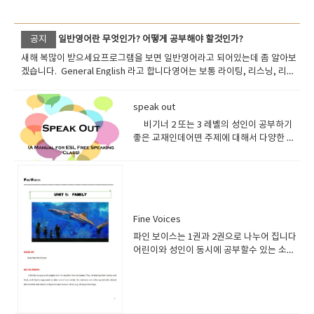
공지
일반영어란 무엇인가? 어떻게 공부해야 할것인가?
새해 복많이 받으세요프로그램을 보면 일반영어라고 되어있는데 좀 알아보
겠습니다. General English 라고 합니다영어는 보통 라이팅, 리스닝, 리딩,
그래머, 보카 , 스피킹 이런식으로 나누어 지는데요 위의 요소들을 총 막라해
서 공부할수 있는 프로그램을일반영어 (제너럴 잉글리쉬) 라고 합니다. 영어
speak out
를 아주 잘하는 사람이 아니라면일반영어를 기본적으로 수강하면 무난하고
실력이 상당 갖추어져 있고어떤 특수목적으로 공부할때시험영어나 비지니
비기너 2 또는 3 레벨의 성인이 공부하기
스 영어 무역영어 등을 공부하시면 됩니다 얕은 수준의 영어를 공부할려면
좋은 교재인데어떤 주제에 대해서 다양한 질
체계없이 스피킹 위주로 공부하면 되지만그래도 수준있고 앞으로 발전할수
문이 여러분들을 자극할것 입니다.균형잡힌
있는 영어를 공부할려면문법 문형의 체계를 가지고 공부해야되고문법 문형
종합영어를 공부하기 위해서 추천드립니다.​ ​
공부를 하면서 단어가 늘어나고 읽는 속도가 증가하고 올바로 악센트나 인
터네이션을 살리면서 일고 이해하다보면 발전하는 영어고수가 될수 있습니
다. 문법과 단어수준이 높은 학생이 스피킹이 부족할경우라이팅과 스피킹을
집중훈련하면 금방 발전하지만 문법문형수준이 낮고 단어수준이 낮은 상태
Fine Voices
에서는스피킹 공부만 해봤자 크게 효율적이지 못하기때문에장기적 플랜을
파인 보이스는 1권과 2권으로 나누어 집니다
가지고 노력하셔야 됩니다 그런부분에서 우리가 많이 도와드리겠습니
어린이와 성인이 동시에 공부할수 있는 소재
다 선생님이 자극을 주고 학생은 자기가 가지고 있는 단어수준과 문법수준
로 구성되어있습니다. 계절과 날씨/ 음악/ 이
으로 문장을 만들려고 노력하고 개선하다 보면영어에 필요한 문형을 이해하
웃/ 운동 /스포츠 / 여행 /친구 / 음식 / 레스토
게 되고 사용하는 단어들이 점점 다양화 되어질 것입니다 그래서 수업중에
랑 / 파티 /무비 / 쇼핑 / 선물 등의 주제로 공
자신이 한말에 대한 교정이 필요하며사전준비 + 수업 + 복습 의 형태로 꾸준
부를 하게 됩니다 교재는 아주 잘 만들어져 있
히 공부를 하셔야 됩니다 스피킹을 잘할려면 라이팅을 잘해야됩니다.여러분