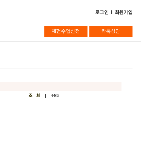
로그인
l
회원가입
체험수업신청
카톡상담
조 회
| 4465