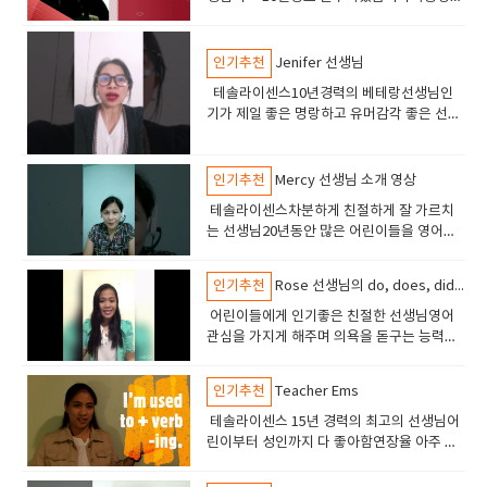
5년 경력 총 15년경력 테솔라이센스 중고급
의 실력을 가진학생이 선택하면 좋은 선생님
입니다토플스피킹 라이팅아이엘츠 스피킹
인기추천
Jenifer 선생님
sat 수업오픽수업 실력이 아주 좋은 선생님
테솔라이센스10년경력의 베테랑선생님인
기가 제일 좋은 명랑하고 유머감각 좋은 선생
님토플 ,토익, 오픽 비지니스 및 어린이 영어
에도 강점이 있습니다.
인기추천
Mercy 선생님 소개 영상
테솔라이센스차분하게 친절하게 잘 가르치
는 선생님20년동안 많은 어린이들을 영어능
숙자로 만든 장본인친절하고 영감과 에너지
를 넣어주는 선생님최고 실력 최고 인성의 선
인기추천
Rose 선생님의 do, does, did 차이점 강좌
생님
어린이들에게 인기좋은 친절한 선생님영어
관심을 가지게 해주며 의욕을 돋구는 능력이
있습니다테솔자격의 선생이고 7년 경력의 선
생님입니다.
인기추천
Teacher Ems
테솔라이센스 15년 경력의 최고의 선생님어
린이부터 성인까지 다 좋아함연장율 아주 높
음 5년이상 수업하는 학생들도 있음수업해보
면 아 역시 잉글리쉬700 선생이라고 판단할