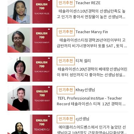
인기추천
Teacher REZE
테솔라이센스10년경력의 선생님만족도 높
고 인기가 좋아서 연장율이 높은 선생님어린
이들 부터 성인까지 수업하고있고만족도 높
음
인기추천
Teacher Marvy Fin
테솔라이센스티칭경력25년어린이부터 고
급반까지 비기너영어부터 토플 SAT , 토익 오
픽 수업진행친절하고 부드러운 선생님 만족
도가 아주높음
인기추천
티쳐 셀리
테솔라이센스20년경력의 베테랑선생님어린
이 부터 성인까지 다 좋아하는 선생님성실의
아이콘 숙제 관리및 라이팅 지도도 잘해줌차
분하게 공부할 어린이 성인들에게 추천
인기추천
Khay선생님
TEFL Professional Institue - Teacher
Record 테솔라이센스 티쳐 12년 경력의 선
생님 친절하고 피드백이 좋은 선생님 ​
인기추천
cj선생님
에이플러스어드벤스에서 인기가 높았던 선
생님이고 10년정도 근무하였습니다화상영어