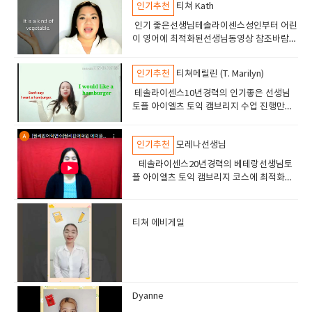
인기추천
티쳐 Kath
것임.
인기 좋은선생님테솔라이센스성인부터 어린
이 영어에 최적화된선생님동영상 참조바람만
족도 높고 연장율도 높음12년경력의 베테랑
선생님
인기추천
티쳐메릴린 (T. Marilyn)
테솔라이센스10년경력의 인기좋은 선생님
토플 아이엘츠 토익 캠브리지 수업 진행만족
도 높은 수업으로 인기가 많음
인기추천
모레나선생님
테솔라이센스20년경력의 베테랑선생님토
플 아이엘츠 토익 캠브리지 코스에 최적화된
선생님고급 실력의 학생들이 선호하는 선생
님
티쳐 에비게일
​
Dyanne