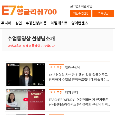
로그인
l
회원가입
체험수업신청
카톡상담
주니어
성인
수강신청/비용
레벨테스트
영어컨텐츠
수업동영상 선생님소개
영어교육의 정점 잉글리쉬 700입니다.
인기추천
엘라선생님
15년경력의 차분한 선생님 말을 잘들어주고
침착하게 수업을 진행해드립니다.테솔라이센
스 고등학교선생님의 경력이 있습니다.토플
토익 수업도 진행합니다안녕하세요 엘라선생
인기추천
티쳐 웬디
님을 소개해드립니다
TEACHER WENDY 어린이들에게 인기좋은
선생님테솔라이센스8년 경력의 선생님리엑
션이 좋고 즐겁게 수업할수있습니다어린이들
에서 추천드립니다.