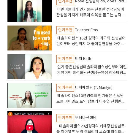
인기추천
Rose 선생님의 do, does, did 차이점 강좌
생님
어린이들에게 인기좋은 친절한 선생님영어
관심을 가지게 해주며 의욕을 돋구는 능력이
있습니다테솔자격의 선생이고 7년 경력의 선
생님입니다.
인기추천
Teacher Ems
테솔라이센스 15년 경력의 최고의 선생님어
린이부터 성인까지 다 좋아함연장율 아주 높
음 5년이상 수업하는 학생들도 있음수업해보
면 아 역시 잉글리쉬700 선생이라고 판단할
인기추천
티쳐 Kath
것임.
인기 좋은선생님테솔라이센스성인부터 어린
이 영어에 최적화된선생님동영상 참조바람만
족도 높고 연장율도 높음12년경력의 베테랑
선생님
인기추천
티쳐메릴린 (T. Marilyn)
테솔라이센스10년경력의 인기좋은 선생님
토플 아이엘츠 토익 캠브리지 수업 진행만족
도 높은 수업으로 인기가 많음
인기추천
모레나선생님
테솔라이센스20년경력의 베테랑선생님토
플 아이엘츠 토익 캠브리지 코스에 최적화된