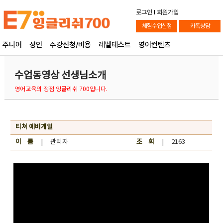
로그인
l
회원가입
체험수업신청
카톡상담
주니어
성인
수강신청/비용
레벨테스트
영어컨텐츠
수업동영상 선생님소개
영어교육의 정점 잉글리쉬 700입니다.
티쳐 에비게일
이 름
| 관리자
조 회
| 2163