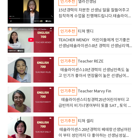
인기추천
엘라선생님
15년경력의 차분한 선생님 말을 잘들어주고
침착하게 수업을 진행해드립니다.테솔라이센
스 고등학교선생님의 경력이 있습니다.토플
토익 수업도 진행합니다안녕하세요 엘라선생
인기추천
티쳐 웬디
님을 소개해드립니다
TEACHER WENDY 어린이들에게 인기좋은
선생님테솔라이센스8년 경력의 선생님리엑
션이 좋고 즐겁게 수업할수있습니다어린이들
에서 추천드립니다.
인기추천
Teacher REZE
테솔라이센스10년경력의 선생님만족도 높
고 인기가 좋아서 연장율이 높은 선생님어린
이들 부터 성인까지 수업하고있고만족도 높
음
인기추천
Teacher Marvy Fin
테솔라이센스티칭경력25년어린이부터 고
급반까지 비기너영어부터 토플 SAT , 토익 오
픽 수업진행친절하고 부드러운 선생님 만족
도가 아주높음
인기추천
티쳐 셀리
테솔라이센스20년경력의 베테랑선생님어린
이 부터 성인까지 다 좋아하는 선생님성실의