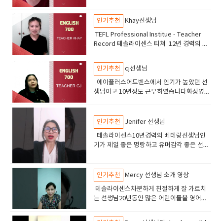
아이콘 숙제 관리및 라이팅 지도도 잘해줌차
분하게 공부할 어린이 성인들에게 추천
인기추천
Khay선생님
TEFL Professional Institue - Teacher
Record 테솔라이센스 티쳐 12년 경력의 선
생님 친절하고 피드백이 좋은 선생님 ​
인기추천
cj선생님
에이플러스어드벤스에서 인기가 높았던 선
생님이고 10년정도 근무하였습니다화상영어
5년 경력 총 15년경력 테솔라이센스 중고급
의 실력을 가진학생이 선택하면 좋은 선생님
입니다토플스피킹 라이팅아이엘츠 스피킹
인기추천
Jenifer 선생님
sat 수업오픽수업 실력이 아주 좋은 선생님
테솔라이센스10년경력의 베테랑선생님인
기가 제일 좋은 명랑하고 유머감각 좋은 선생
님토플 ,토익, 오픽 비지니스 및 어린이 영어
에도 강점이 있습니다.
인기추천
Mercy 선생님 소개 영상
테솔라이센스차분하게 친절하게 잘 가르치
는 선생님20년동안 많은 어린이들을 영어능
숙자로 만든 장본인친절하고 영감과 에너지
를 넣어주는 선생님최고 실력 최고 인성의 선