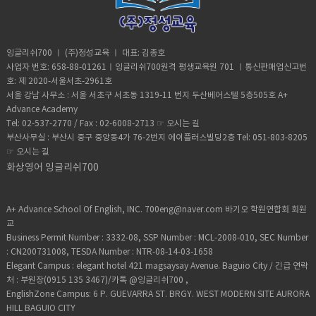
잉글리쉬700 ㅣ (주)정성교육 ㅣ 대표: 김종호
사업자 번호: 658-88-01261ㅣ잉글리쉬700원격 평생교육원 701 ㅣ통신판매업신고번
호: 제 2020-서울서초-2961호
서울 강남 사무소 : 서울 서초구 서초동 1319-11 번지 두산베어스텔 5층505호 A+
Advance Academy
Tel: 02-537-2770 / Fax : 02-6008-2713 ☞
오시는 길
부산사무실 : 부산시 중구 중앙동4가 76-2번지 에이플러스빌딩2층 Tel: 051-803-8205
☞
오시는 길
화상영어 잉글리쉬700
A+ Advance School Of English, INC. 700eng@naver.com 바기오 학원연합회 회원
교
Business Permit Number : 3332-08, SSP Number : MCL-2008-010, SEC Number
: CN200731008, TESDA Number : NTR-08-14-03-1658
Elegant Campus : elegant hotel 421 magsaysay Avenue. Baguio City / 긴급 연락
처 : 부원장(0915 135 3467)/카톡 @잉글리쉬700 ,
EnglishZone Campus: 6 P. GUEVARRA ST. BRGY. WEST MODERN SITE AURORA
HILL BAGUIO CITY