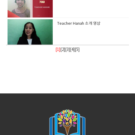
Teacher Hanah 소개 영상
[1]
[
2
][
3
][
4
][
5
]