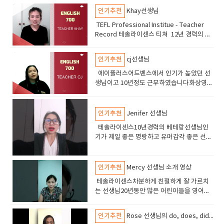
분하게 공부할 어린이 성인들에게 추천
인기추천
Khay선생님
TEFL Professional Institue - Teacher
Record 테솔라이센스 티쳐 12년 경력의 선
생님 친절하고 피드백이 좋은 선생님 ​
인기추천
cj선생님
에이플러스어드벤스에서 인기가 높았던 선
생님이고 10년정도 근무하였습니다화상영어
5년 경력 총 15년경력 테솔라이센스 중고급
의 실력을 가진학생이 선택하면 좋은 선생님
입니다토플스피킹 라이팅아이엘츠 스피킹
인기추천
Jenifer 선생님
sat 수업오픽수업 실력이 아주 좋은 선생님
테솔라이센스10년경력의 베테랑선생님인
기가 제일 좋은 명랑하고 유머감각 좋은 선생
님토플 ,토익, 오픽 비지니스 및 어린이 영어
에도 강점이 있습니다.
인기추천
Mercy 선생님 소개 영상
테솔라이센스차분하게 친절하게 잘 가르치
는 선생님20년동안 많은 어린이들을 영어능
숙자로 만든 장본인친절하고 영감과 에너지
를 넣어주는 선생님최고 실력 최고 인성의 선
인기추천
Rose 선생님의 do, does, did 차이점 강좌
생님