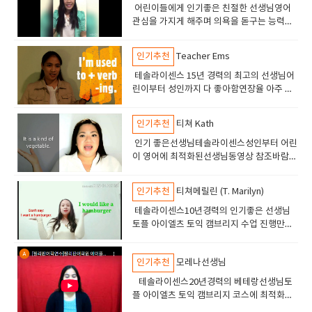
어린이들에게 인기좋은 친절한 선생님영어
관심을 가지게 해주며 의욕을 돋구는 능력이
있습니다테솔자격의 선생이고 7년 경력의 선
생님입니다.
인기추천
Teacher Ems
테솔라이센스 15년 경력의 최고의 선생님어
린이부터 성인까지 다 좋아함연장율 아주 높
음 5년이상 수업하는 학생들도 있음수업해보
면 아 역시 잉글리쉬700 선생이라고 판단할
인기추천
티쳐 Kath
것임.
인기 좋은선생님테솔라이센스성인부터 어린
이 영어에 최적화된선생님동영상 참조바람만
족도 높고 연장율도 높음12년경력의 베테랑
선생님
인기추천
티쳐메릴린 (T. Marilyn)
테솔라이센스10년경력의 인기좋은 선생님
토플 아이엘츠 토익 캠브리지 수업 진행만족
도 높은 수업으로 인기가 많음
인기추천
모레나선생님
테솔라이센스20년경력의 베테랑선생님토
플 아이엘츠 토익 캠브리지 코스에 최적화된
선생님고급 실력의 학생들이 선호하는 선생