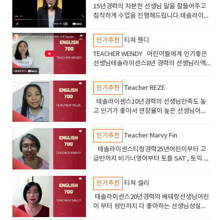
15년경력의 차분한 선생님 말을 잘들어주고
침착하게 수업을 진행해드립니다.테솔라이센
스 고등학교선생님의 경력이 있습니다.토플
토익 수업도 진행합니다안녕하세요 엘라선생
인기추천
티쳐 웬디
님을 소개해드립니다
TEACHER WENDY 어린이들에게 인기좋은
선생님테솔라이센스8년 경력의 선생님리엑
션이 좋고 즐겁게 수업할수있습니다어린이들
에서 추천드립니다.
인기추천
Teacher REZE
테솔라이센스10년경력의 선생님만족도 높
고 인기가 좋아서 연장율이 높은 선생님어린
이들 부터 성인까지 수업하고있고만족도 높
음
인기추천
Teacher Marvy Fin
테솔라이센스티칭경력25년어린이부터 고
급반까지 비기너영어부터 토플 SAT , 토익 오
픽 수업진행친절하고 부드러운 선생님 만족
도가 아주높음
인기추천
티쳐 셀리
테솔라이센스20년경력의 베테랑선생님어린
이 부터 성인까지 다 좋아하는 선생님성실의
아이콘 숙제 관리및 라이팅 지도도 잘해줌차