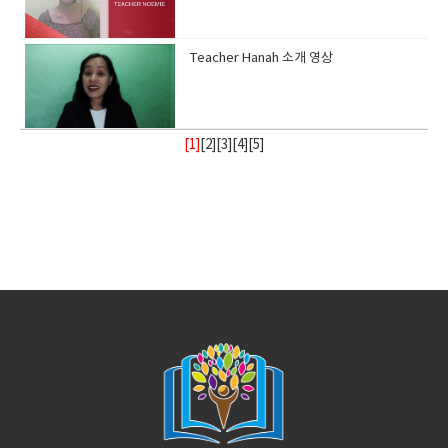
Teacher Hanah 소개 영상
[1]
[
2
][
3
][
4
][
5
]