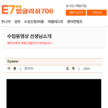
로그인
l
회원가입
체험수업신청
카톡상담
주니어
성인
수강신청/비용
레벨테스트
영어컨텐츠
수업동영상 선생님소개
영어교육의 정점 잉글리쉬 700입니다.
Dyanne
이 름
| 관리자
조 회
| 2250