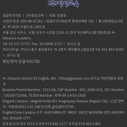
잉글리쉬700 ㅣ (주)정성교육 ㅣ 대표: 김종호
사업자 번호: 658-88-01261ㅣ잉글리쉬700원격 평생교육원 701 ㅣ통신판매업신고번
호: 제 2020-서울서초-2961호
서울 강남 사무소 : 서울 서초구 서초동 1319-11 번지 두산베어스텔 5층505호 A+
Advance Academy
Tel: 02-537-2770 / Fax : 02-6008-2713 ☞
오시는 길
부산사무실 : 부산시 중구 중앙동4가 76-2번지 에이플러스빌딩2층 Tel: 051-803-8205
☞
오시는 길
화상영어 잉글리쉬700
A+ Advance School Of English, INC. 700eng@naver.com 바기오 학원연합회 회원
교
Business Permit Number : 3332-08, SSP Number : MCL-2008-010, SEC Number
: CN200731008, TESDA Number : NTR-08-14-03-1658
Elegant Campus : elegant hotel 421 magsaysay Avenue. Baguio City / 긴급 연락
처 : 부원장(0915 135 3467)/카톡 @잉글리쉬700 ,
EnglishZone Campus: 6 P. GUEVARRA ST. BRGY. WEST MODERN SITE AURORA
HILL BAGUIO CITY
원장실 074 423 3354 도서관 074-442-1277 교무실 074-442-1409