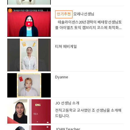
도 높은 수업으로 인기가 많음
인기추천
모레나선생님
테솔라이센스20년경력의 베테랑선생님토
플 아이엘츠 토익 캠브리지 코스에 최적화된
선생님고급 실력의 학생들이 선호하는 선생
님
티쳐 에비게일
​
Dyanne
JO 선생님 소개
전직고등학교 교사였던 조 선생님을 소개해
드립니다.
JOAN Teacher