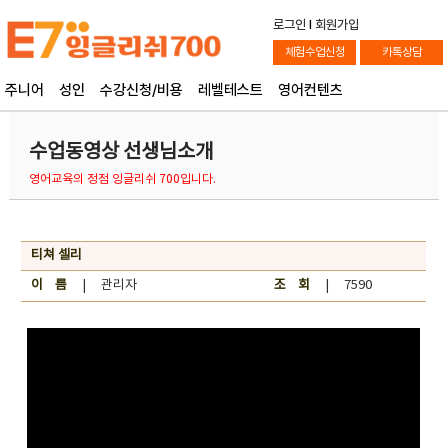
로그인
l
회원가입
체험수업신청
카톡상담
주니어
성인
수강신청/비용
레벨테스트
영어컨텐츠
수업동영상 선생님소개
영어교육의 정점 잉글리쉬 700입니다.
티쳐 셀리
이 름
| 관리자
조 회
| 7590