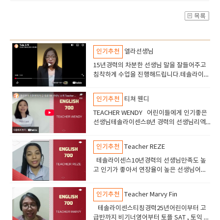
인기추천
엘라선생님
15년경력의 차분한 선생님 말을 잘들어주고
침착하게 수업을 진행해드립니다.테솔라이센
스 고등학교선생님의 경력이 있습니다.토플
토익 수업도 진행합니다안녕하세요 엘라선생
인기추천
티쳐 웬디
님을 소개해드립니다
TEACHER WENDY 어린이들에게 인기좋은
선생님테솔라이센스8년 경력의 선생님리엑
션이 좋고 즐겁게 수업할수있습니다어린이들
에서 추천드립니다.
인기추천
Teacher REZE
테솔라이센스10년경력의 선생님만족도 높
고 인기가 좋아서 연장율이 높은 선생님어린
이들 부터 성인까지 수업하고있고만족도 높
음
인기추천
Teacher Marvy Fin
테솔라이센스티칭경력25년어린이부터 고
급반까지 비기너영어부터 토플 SAT , 토익 오