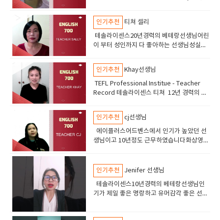
픽 수업진행친절하고 부드러운 선생님 만족
도가 아주높음
인기추천
티쳐 셀리
테솔라이센스20년경력의 베테랑선생님어린
이 부터 성인까지 다 좋아하는 선생님성실의
아이콘 숙제 관리및 라이팅 지도도 잘해줌차
분하게 공부할 어린이 성인들에게 추천
인기추천
Khay선생님
TEFL Professional Institue - Teacher
Record 테솔라이센스 티쳐 12년 경력의 선
생님 친절하고 피드백이 좋은 선생님 ​
인기추천
cj선생님
에이플러스어드벤스에서 인기가 높았던 선
생님이고 10년정도 근무하였습니다화상영어
5년 경력 총 15년경력 테솔라이센스 중고급
의 실력을 가진학생이 선택하면 좋은 선생님
입니다토플스피킹 라이팅아이엘츠 스피킹
인기추천
Jenifer 선생님
sat 수업오픽수업 실력이 아주 좋은 선생님
테솔라이센스10년경력의 베테랑선생님인
기가 제일 좋은 명랑하고 유머감각 좋은 선생
님토플 ,토익, 오픽 비지니스 및 어린이 영어
에도 강점이 있습니다.