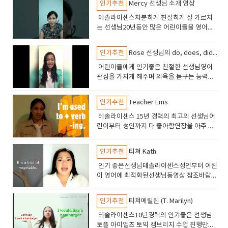
인기추천
Mercy 선생님 소개 영상
테솔라이센스차분하게 친절하게 잘 가르치
는 선생님20년동안 많은 어린이들을 영어능
숙자로 만든 장본인친절하고 영감과 에너지
를 넣어주는 선생님최고 실력 최고 인성의 선
인기추천
Rose 선생님의 do, does, did 차이점 강좌
생님
어린이들에게 인기좋은 친절한 선생님영어
관심을 가지게 해주며 의욕을 돋구는 능력이
있습니다테솔자격의 선생이고 7년 경력의 선
생님입니다.
인기추천
Teacher Ems
테솔라이센스 15년 경력의 최고의 선생님어
린이부터 성인까지 다 좋아함연장율 아주 높
음 5년이상 수업하는 학생들도 있음수업해보
면 아 역시 잉글리쉬700 선생이라고 판단할
인기추천
티쳐 Kath
것임.
인기 좋은선생님테솔라이센스성인부터 어린
이 영어에 최적화된선생님동영상 참조바람만
족도 높고 연장율도 높음12년경력의 베테랑
선생님
인기추천
티쳐메릴린 (T. Marilyn)
테솔라이센스10년경력의 인기좋은 선생님
토플 아이엘츠 토익 캠브리지 수업 진행만족