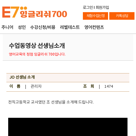
로그인
l
회원가입
체험수업신청
카톡상담
주니어
성인
수강신청/비용
레벨테스트
영어컨텐츠
수업동영상 선생님소개
영어교육의 정점 잉글리쉬 700입니다.
JO 선생님 소개
이 름
| 관리자
조 회
| 1474
전직고등학교 교사였던 조 선생님을 소개해 드립니다.