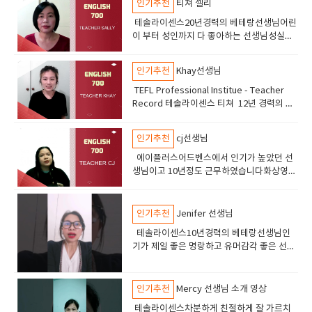
인기추천
티쳐 셀리
테솔라이센스20년경력의 베테랑선생님어린
이 부터 성인까지 다 좋아하는 선생님성실의
아이콘 숙제 관리및 라이팅 지도도 잘해줌차
분하게 공부할 어린이 성인들에게 추천
인기추천
Khay선생님
TEFL Professional Institue - Teacher
Record 테솔라이센스 티쳐 12년 경력의 선
생님 친절하고 피드백이 좋은 선생님 ​
인기추천
cj선생님
에이플러스어드벤스에서 인기가 높았던 선
생님이고 10년정도 근무하였습니다화상영어
5년 경력 총 15년경력 테솔라이센스 중고급
의 실력을 가진학생이 선택하면 좋은 선생님
입니다토플스피킹 라이팅아이엘츠 스피킹
인기추천
Jenifer 선생님
sat 수업오픽수업 실력이 아주 좋은 선생님
테솔라이센스10년경력의 베테랑선생님인
기가 제일 좋은 명랑하고 유머감각 좋은 선생
님토플 ,토익, 오픽 비지니스 및 어린이 영어
에도 강점이 있습니다.
인기추천
Mercy 선생님 소개 영상
테솔라이센스차분하게 친절하게 잘 가르치