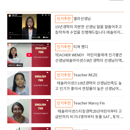
인기추천
엘라선생님
15년경력의 차분한 선생님 말을 잘들어주고
침착하게 수업을 진행해드립니다.테솔라이센
스 고등학교선생님의 경력이 있습니다.토플
토익 수업도 진행합니다안녕하세요 엘라선생
인기추천
티쳐 웬디
님을 소개해드립니다
TEACHER WENDY 어린이들에게 인기좋은
선생님테솔라이센스8년 경력의 선생님리엑
션이 좋고 즐겁게 수업할수있습니다어린이들
에서 추천드립니다.
인기추천
Teacher REZE
테솔라이센스10년경력의 선생님만족도 높
고 인기가 좋아서 연장율이 높은 선생님어린
이들 부터 성인까지 수업하고있고만족도 높
음
인기추천
Teacher Marvy Fin
테솔라이센스티칭경력25년어린이부터 고
급반까지 비기너영어부터 토플 SAT , 토익 오
픽 수업진행친절하고 부드러운 선생님 만족
도가 아주높음