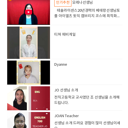
인기추천
모레나선생님
테솔라이센스20년경력의 베테랑선생님토
플 아이엘츠 토익 캠브리지 코스에 최적화된
선생님고급 실력의 학생들이 선호하는 선생
님
티쳐 에비게일
​
Dyanne
JO 선생님 소개
전직고등학교 교사였던 조 선생님을 소개해
드립니다.
JOAN Teacher
선생님 소개 드려요 경험이 많이 선생님이세