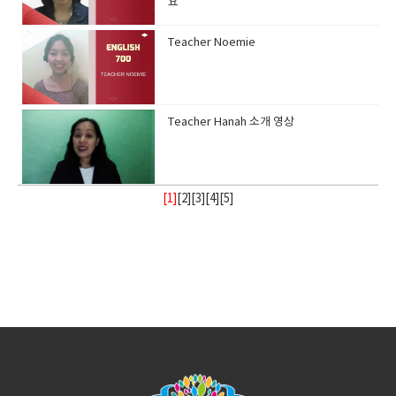
요
Teacher Noemie
Teacher Hanah 소개 영상
[1]
[
2
][
3
][
4
][
5
]