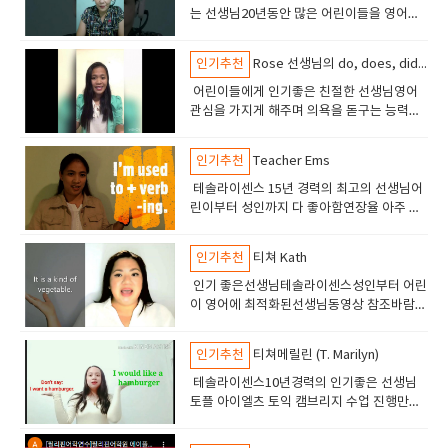
는 선생님20년동안 많은 어린이들을 영어능
숙자로 만든 장본인친절하고 영감과 에너지
를 넣어주는 선생님최고 실력 최고 인성의 선
인기추천
Rose 선생님의 do, does, did 차이점 강좌
생님
어린이들에게 인기좋은 친절한 선생님영어
관심을 가지게 해주며 의욕을 돋구는 능력이
있습니다테솔자격의 선생이고 7년 경력의 선
생님입니다.
인기추천
Teacher Ems
테솔라이센스 15년 경력의 최고의 선생님어
린이부터 성인까지 다 좋아함연장율 아주 높
음 5년이상 수업하는 학생들도 있음수업해보
면 아 역시 잉글리쉬700 선생이라고 판단할
인기추천
티쳐 Kath
것임.
인기 좋은선생님테솔라이센스성인부터 어린
이 영어에 최적화된선생님동영상 참조바람만
족도 높고 연장율도 높음12년경력의 베테랑
선생님
인기추천
티쳐메릴린 (T. Marilyn)
테솔라이센스10년경력의 인기좋은 선생님
토플 아이엘츠 토익 캠브리지 수업 진행만족
도 높은 수업으로 인기가 많음