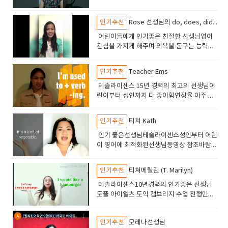
숙자로 만든 장본인친절하고 영감과 에너지
를 넣어주는 선생님최고 실력 최고 인성의 선
인기추천
Rose 선생님의 do, does, did 차이점 강좌
생님
어린이들에게 인기좋은 친절한 선생님영어
관심을 가지게 해주며 의욕을 돋구는 능력이
있습니다테솔자격의 선생이고 7년 경력의 선
생님입니다.
인기추천
Teacher Ems
테솔라이센스 15년 경력의 최고의 선생님어
린이부터 성인까지 다 좋아함연장율 아주 높
음 5년이상 수업하는 학생들도 있음수업해보
면 아 역시 잉글리쉬700 선생이라고 판단할
인기추천
티쳐 Kath
것임.
인기 좋은선생님테솔라이센스성인부터 어린
이 영어에 최적화된선생님동영상 참조바람만
족도 높고 연장율도 높음12년경력의 베테랑
선생님
인기추천
티쳐메릴린 (T. Marilyn)
테솔라이센스10년경력의 인기좋은 선생님
토플 아이엘츠 토익 캠브리지 수업 진행만족
도 높은 수업으로 인기가 많음
인기추천
모레나선생님