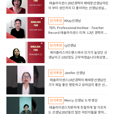
테솔라이센스20년경력의 베테랑선생님어린
이 부터 성인까지 다 좋아하는 선생님성실의
아이콘 숙제 관리및 라이팅 지도도 잘해줌차
분하게 공부할 어린이 성인들에게 추천
인기추천
Khay선생님
TEFL Professional Institue - Teacher
Record 테솔라이센스 티쳐 12년 경력의 선
생님 친절하고 피드백이 좋은 선생님 ​
인기추천
cj선생님
에이플러스어드벤스에서 인기가 높았던 선
생님이고 10년정도 근무하였습니다화상영어
5년 경력 총 15년경력 테솔라이센스 중고급
의 실력을 가진학생이 선택하면 좋은 선생님
입니다토플스피킹 라이팅아이엘츠 스피킹
인기추천
Jenifer 선생님
sat 수업오픽수업 실력이 아주 좋은 선생님
테솔라이센스10년경력의 베테랑선생님인
기가 제일 좋은 명랑하고 유머감각 좋은 선생
님토플 ,토익, 오픽 비지니스 및 어린이 영어
에도 강점이 있습니다.
인기추천
Mercy 선생님 소개 영상
테솔라이센스차분하게 친절하게 잘 가르치
는 선생님20년동안 많은 어린이들을 영어능