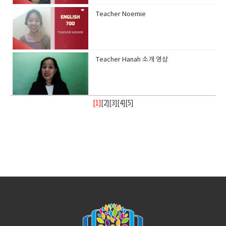
Teacher Noemie
Teacher Hanah 소개 영상
[1]
[
2
][
3
][
4
][
5
]