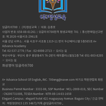
잉글리쉬700 ㅣ (주)정성교육 ㅣ 대표: 김종호
사업자 번호: 658-88-01261ㅣ잉글리쉬700원격 평생교육원 701 ㅣ통신판매업신고번
호: 제 2020-서울서초-2961호
서울 강남 사무소 : 서울 서초구 서초동 1319-11 번지 두산베어스텔 5층505호 A+
Advance Academy
Tel: 02-537-2770 / Fax : 02-6008-2713 ☞
오시는 길
부산사무실 : 부산시 중구 중앙동4가 76-2번지 에이플러스빌딩2층 Tel: 051-803-8205
☞
오시는 길
화상영어 잉글리쉬700
A+ Advance School Of English, INC. 700eng@naver.com 바기오 학원연합회 회원
교
Business Permit Number : 3332-08, SSP Number : MCL-2008-010, SEC Number
: CN200731008, TESDA Number : NTR-08-14-03-1658
Elegant Campus : elegant hotel 421 magsaysay Avenue. Baguio City / 긴급 연락
처 : 부원장(0915 135 3467)/카톡 @잉글리쉬700 ,