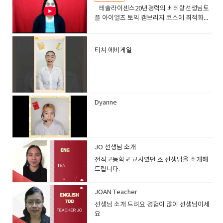
테솔라이센스20년경력의 베테랑선생님토
플 아이엘츠 토익 캠브리지 코스에 최적화된
선생님고급 실력의 학생들이 선호하는 선생
님
티쳐 에비게일
​
Dyanne
JO 선생님 소개
전직고등학교 교사였던 조 선생님을 소개해
드립니다.
JOAN Teacher
선생님 소개 드려요 경험이 많이 선생님이세
요