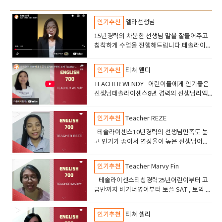
인기추천
엘라선생님
15년경력의 차분한 선생님 말을 잘들어주고
침착하게 수업을 진행해드립니다.테솔라이센
스 고등학교선생님의 경력이 있습니다.토플
토익 수업도 진행합니다안녕하세요 엘라선생
인기추천
티쳐 웬디
님을 소개해드립니다
TEACHER WENDY 어린이들에게 인기좋은
선생님테솔라이센스8년 경력의 선생님리엑
션이 좋고 즐겁게 수업할수있습니다어린이들
에서 추천드립니다.
인기추천
Teacher REZE
테솔라이센스10년경력의 선생님만족도 높
고 인기가 좋아서 연장율이 높은 선생님어린
이들 부터 성인까지 수업하고있고만족도 높
음
인기추천
Teacher Marvy Fin
테솔라이센스티칭경력25년어린이부터 고
급반까지 비기너영어부터 토플 SAT , 토익 오
픽 수업진행친절하고 부드러운 선생님 만족
도가 아주높음
인기추천
티쳐 셀리